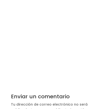
Conjunto Residencial Web
El comité de convivencia es un ente
regulador elegido en la asamblea de
copropietarios.
Enviar un comentario
Tu dirección de correo electrónico no será